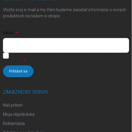
v
e
k
Vložte svoj e-mail a my Vám budeme zasielať informácie o nových
y
produktoch na našom e-shope.
v
ý
p
EMAIL
i
s
u
Vložením e-mailu súhlasíte s
podmienkami ochrany osobných
údajov
Prihlásiť sa
ZÁKAZNÍCKY SERVIS
Náš príbeh
Moja objednávka
Reklamácia