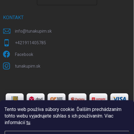
KONTAKT
info
@
tunakupim.sk
+421911405785
Facebook
tunakupim.sk
Tento web používa súbory cookie. Ďalším prechádzaním
tohto webu vyjadrujete súhlas s ich používaním. Viac
informácií
tu
.
Copyright 2026
TuNakupim.sk
. Všetky práva vyhradené.
Upraviť