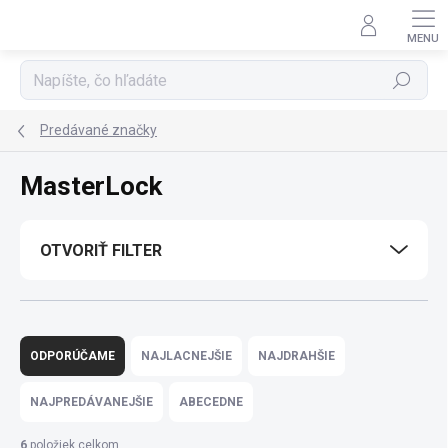
Prejsť
na
obsah
Hľadať
Predávané značky
MasterLock
OTVORIŤ FILTER
R
a
ODPORÚČAME
NAJLACNEJŠIE
NAJDRAHŠIE
d
e
NAJPREDÁVANEJŠIE
ABECEDNE
n
i
6
položiek celkom