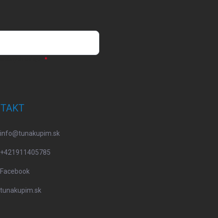
osobných údajov
TAKT
info
@
tunakupim.sk
+421911405785
Facebook
tunakupim.sk