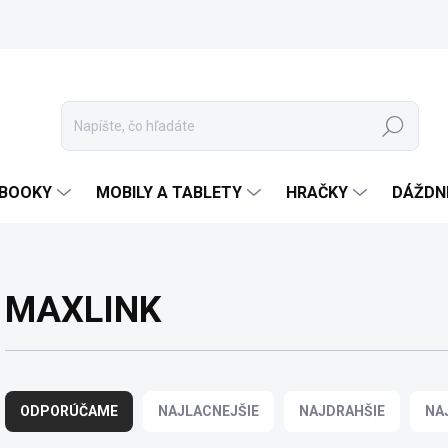
Hľadať
EBOOKY
MOBILY A TABLETY
HRAČKY
DÁŽDN
MAXLINK
R
a
ODPORÚČAME
NAJLACNEJŠIE
NAJDRAHŠIE
NA
d
e