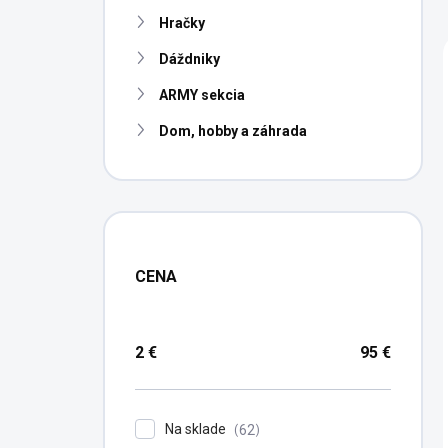
n
Hračky
e
l
Dáždniky
ARMY sekcia
Dom, hobby a záhrada
CENA
2
€
95
€
Na sklade
62