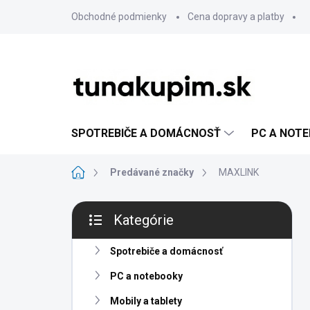
Prejsť
Obchodné podmienky
Cena dopravy a platby
na
obsah
SPOTREBIČE A DOMÁCNOSŤ
PC A NOT
Domov
Predávané značky
MAXLINK
B
Kategórie
o
Preskočiť
č
kategórie
n
Spotrebiče a domácnosť
ý
PC a notebooky
p
a
Mobily a tablety