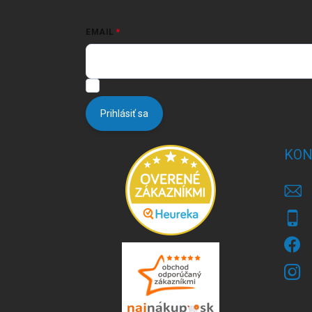
EMAIL
Vložením e-mailu súhlasíte s
podmienkami ochrany 
Prihlásiť sa
KON