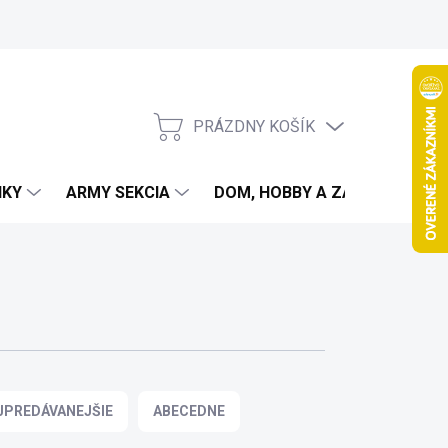
PRÁZDNY KOŠÍK
NÁKUPNÝ
KOŠÍK
IKY
ARMY SEKCIA
DOM, HOBBY A ZÁHRADA
JPREDÁVANEJŠIE
ABECEDNE