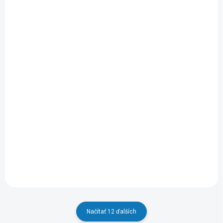
SKLADOM
SKLADOM
(>5 KS)
(2 KS)
656129 Torre
656131 Medzikus
Green+ Medzikus
Torre univerz.
MELICONI
MELICONI
65,29 €
40,99 €
Do košíka
Do košíka
Načítať 12 ďalších