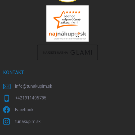
KONTAKT
info
@
tunakupim.sk
+421911405785
Facebook
tunakupim.sk