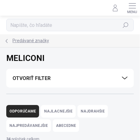
Prejsť
na
obsah
Hľadať
Predávané značky
MELICONI
OTVORIŤ FILTER
R
a
ODPORÚČAME
NAJLACNEJŠIE
NAJDRAHŠIE
d
e
NAJPREDÁVANEJŠIE
ABECEDNE
n
i
34
položiek celkom