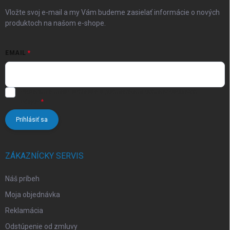
e
Vložte svoj e-mail a my Vám budeme zasielať informácie o nových
produktoch na našom e-shope.
EMAIL
Vložením e-mailu súhlasíte s
podmienkami ochrany osobných
údajov
Prihlásiť sa
ZÁKAZNÍCKY SERVIS
Náš príbeh
Moja objednávka
Reklamácia
Odstúpenie od zmluvy