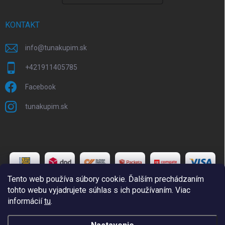
KONTAKT
info
@
tunakupim.sk
+421911405785
Facebook
tunakupim.sk
Tento web používa súbory cookie. Ďalším prechádzaním
tohto webu vyjadrujete súhlas s ich používaním. Viac
informácií
tu
.
Copyright 2026
TuNakupim.sk
. Všetky práva vyhradené.
Upraviť