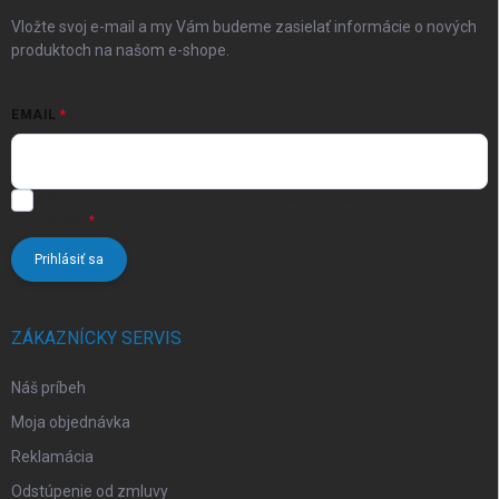
e
Vložte svoj e-mail a my Vám budeme zasielať informácie o nových
produktoch na našom e-shope.
EMAIL
Vložením e-mailu súhlasíte s
podmienkami ochrany osobných
údajov
Prihlásiť sa
ZÁKAZNÍCKY SERVIS
Náš príbeh
Moja objednávka
Reklamácia
Odstúpenie od zmluvy