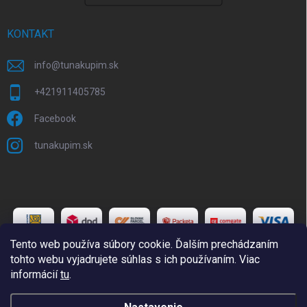
KONTAKT
info
@
tunakupim.sk
+421911405785
Facebook
tunakupim.sk
Tento web používa súbory cookie. Ďalším prechádzaním
tohto webu vyjadrujete súhlas s ich používaním. Viac
informácií
tu
.
Copyright 2026
TuNakupim.sk
. Všetky práva vyhradené.
Upraviť