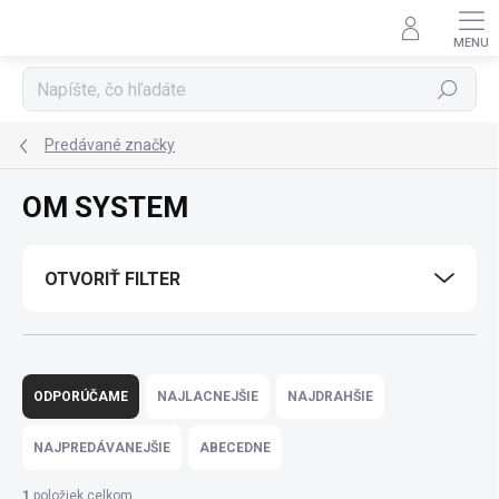
Prejsť
na
obsah
Hľadať
Predávané značky
OM SYSTEM
OTVORIŤ FILTER
R
a
ODPORÚČAME
NAJLACNEJŠIE
NAJDRAHŠIE
d
e
NAJPREDÁVANEJŠIE
ABECEDNE
n
i
1
položiek celkom