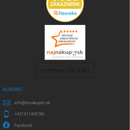
KONTAKT
info
@
tunakupim.sk
+421911405785
Facebook