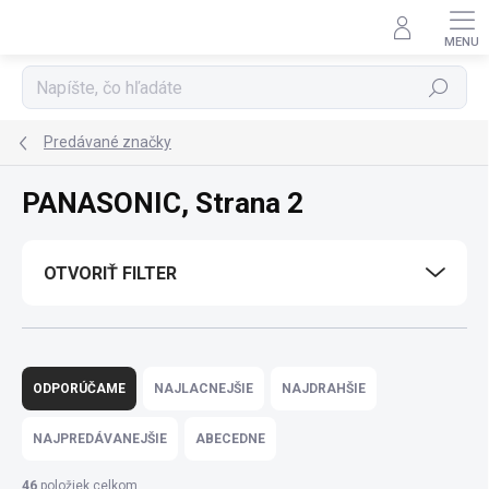
Prejsť
na
obsah
Hľadať
Predávané značky
PANASONIC
, Strana 2
OTVORIŤ FILTER
R
a
ODPORÚČAME
NAJLACNEJŠIE
NAJDRAHŠIE
d
e
NAJPREDÁVANEJŠIE
ABECEDNE
n
i
46
položiek celkom