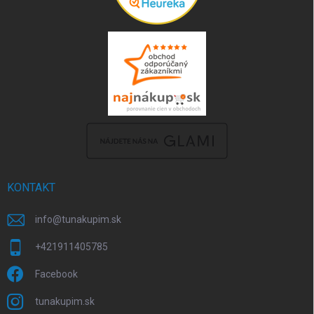
KONTAKT
info
@
tunakupim.sk
+421911405785
Facebook
tunakupim.sk