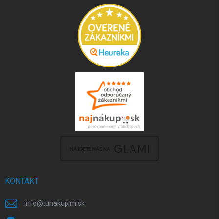
KONTAKT
info
@
tunakupim.sk