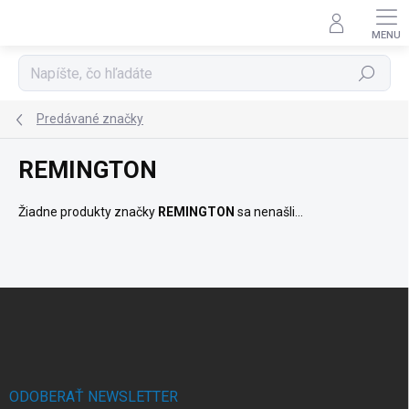
Prejsť
na
obsah
Hľadať
Predávané značky
REMINGTON
Žiadne produkty značky
REMINGTON
sa nenašli...
Z
á
p
ä
t
i
ODOBERAŤ NEWSLETTER