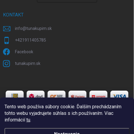
KONTAKT
info
@
tunakupim.sk
+421911405785
Facebook
tunakupim.sk
Tento web používa súbory cookie. Ďalším prechádzaním
tohto webu vyjadrujete súhlas s ich používaním. Viac
informácií
tu
.
Copyright 2026
TuNakupim.sk
. Všetky práva vyhradené.
Upraviť