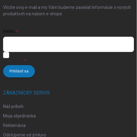
e
Vložte svoj e-mail a my Vám budeme zasielať informácie o nových
produktoch na našom e-shope.
EMAIL
Vložením e-mailu súhlasíte s
podmienkami ochrany osobných
údajov
Prihlásiť sa
ZÁKAZNÍCKY SERVIS
Náš príbeh
Moja objednávka
Reklamácia
Odstúpenie od zmluvy