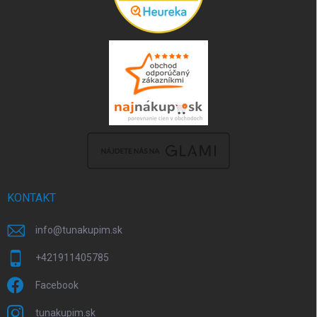
KONTAKT
info
@
tunakupim.sk
+421911405785
Facebook
tunakupim.sk