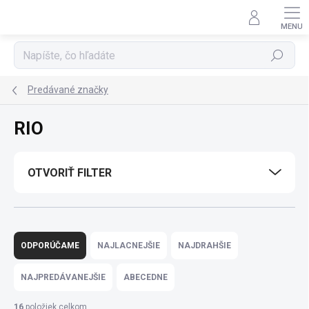
Prejsť
na
obsah
Hľadať
Predávané značky
RIO
OTVORIŤ FILTER
R
a
ODPORÚČAME
NAJLACNEJŠIE
NAJDRAHŠIE
d
e
NAJPREDÁVANEJŠIE
ABECEDNE
n
i
16
položiek celkom