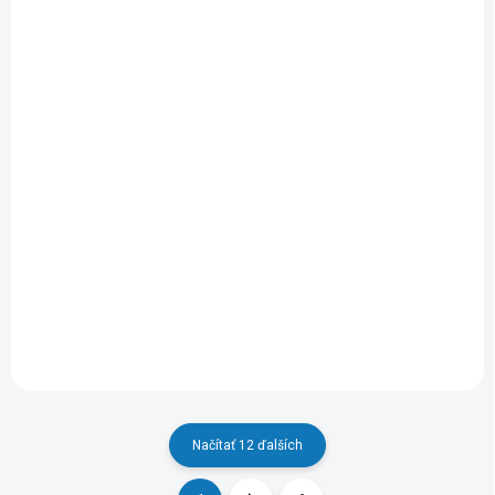
SKLADOM
SKLADOM
(4 KS)
(2 KS)
22601-56 hriankovač
22620-56 kávovar
Russell Hobbs
Russell Hobbs
41,99 €
44,99 €
Do košíka
Do košíka
Načítať 12 ďalších