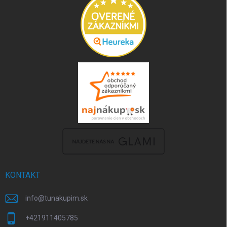
KONTAKT
info
@
tunakupim.sk
+421911405785