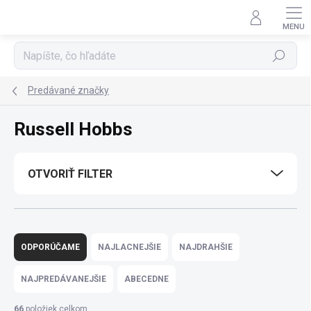
Prejsť
na
obsah
Hľadať
Predávané značky
Russell Hobbs
OTVORIŤ FILTER
R
a
ODPORÚČAME
NAJLACNEJŠIE
NAJDRAHŠIE
d
e
NAJPREDÁVANEJŠIE
ABECEDNE
n
i
66
položiek celkom