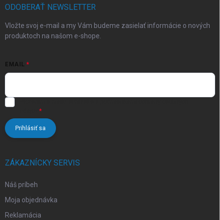
r
i
ODOBERAŤ NEWSLETTER
v
e
k
Vložte svoj e-mail a my Vám budeme zasielať informácie o nových
y
produktoch na našom e-shope.
v
ý
p
EMAIL
i
s
u
Vložením e-mailu súhlasíte s
podmienkami ochrany osobných
údajov
Prihlásiť sa
ZÁKAZNÍCKY SERVIS
Náš príbeh
Moja objednávka
Reklamácia