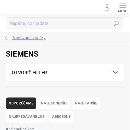
Prejsť
na
obsah
Hľadať
Predávané značky
SIEMENS
OTVORIŤ FILTER
R
a
ODPORÚČAME
NAJLACNEJŠIE
NAJDRAHŠIE
d
e
NAJPREDÁVANEJŠIE
ABECEDNE
n
i
8
položiek celkom