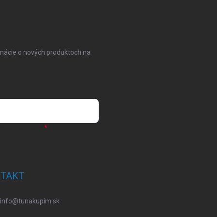
i
s
u
rmácie o nových produktoch na
osobných údajov
TAKT
info
@
tunakupim.sk