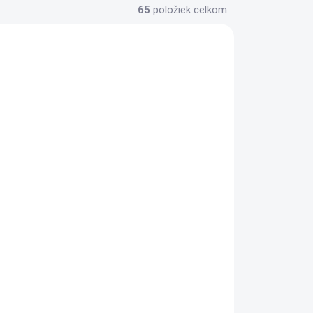
65
položiek celkom
AKCIA
TIP
ADOM
SKLADOM
>5 KS)
(2 KS)
40
Sirup energy 440 ml
SODASTREAM
6,19 €
Do košíka