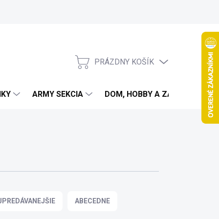
PRÁZDNY KOŠÍK
NÁKUPNÝ
KOŠÍK
IKY
ARMY SEKCIA
DOM, HOBBY A ZÁHRADA
JPREDÁVANEJŠIE
ABECEDNE