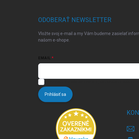
á
p
ä
ODOBERAŤ NEWSLETTER
t
i
Vložte svoj e-mail a my Vám budeme zasielať info
e
našom e-shope.
EMAIL
Vložením e-mailu súhlasíte s
podmienkami ochrany 
Prihlásiť sa
KON