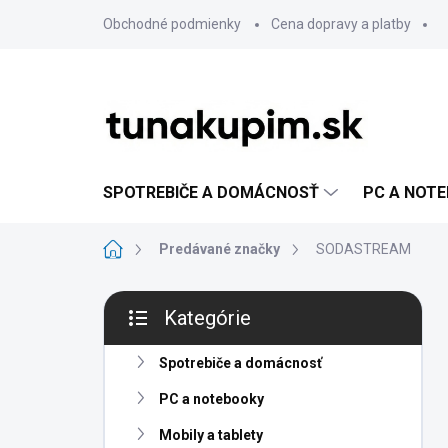
Prejsť
Obchodné podmienky
Cena dopravy a platby
na
obsah
SPOTREBIČE A DOMÁCNOSŤ
PC A NOT
Domov
Predávané značky
SODASTREAM
B
Kategórie
o
Preskočiť
č
kategórie
n
Spotrebiče a domácnosť
ý
PC a notebooky
p
a
Mobily a tablety