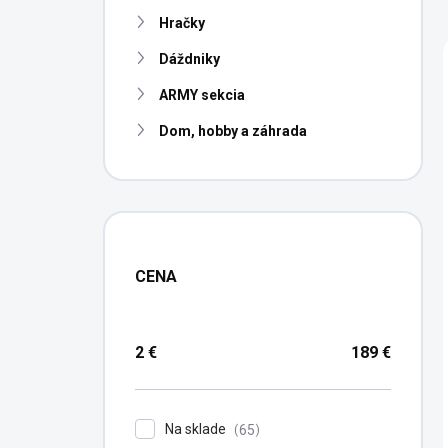
n
Hračky
e
l
Dáždniky
ARMY sekcia
Dom, hobby a záhrada
CENA
2
€
189
€
Na sklade
65