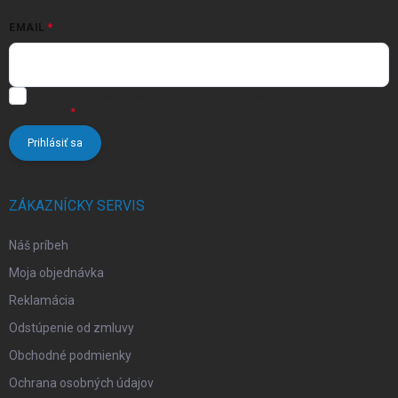
u
EMAIL
Vložením e-mailu súhlasíte s
podmienkami ochrany osobných
údajov
Prihlásiť sa
ZÁKAZNÍCKY SERVIS
Náš príbeh
Moja objednávka
Reklamácia
Odstúpenie od zmluvy
Obchodné podmienky
Ochrana osobných údajov