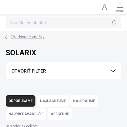
Prejsť
na
obsah
Hľadať
Predávané značky
SOLARIX
OTVORIŤ FILTER
R
a
ODPORÚČAME
NAJLACNEJŠIE
NAJDRAHŠIE
d
e
NAJPREDÁVANEJŠIE
ABECEDNE
n
i
310
položiek celkom