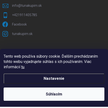
info
@
tunakupim.sk
+421911405785
Facebook
tunakupim.sk
Tento web používa súbory cookie. Ďalším prechádzaním
tohto webu vyjadrujete súhlas s ich používaním. Viac
informácií
tu
.
Nastavenie
Copyright 2026
TuNakupim.sk
. Všetky práva vyhradené.
Upraviť
nastavenie cookies
Súhlasím
Vytvoril Shoptet