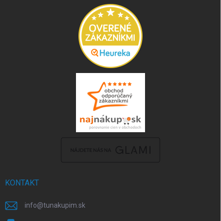
KONTAKT
info
@
tunakupim.sk