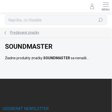
Prejsť
na
obsah
Hľadať
Predávané značky
SOUNDMASTER
Žiadne produkty značky
SOUNDMASTER
sa nenašli...
Z
á
p
ä
t
i
ODOBERAŤ NEWSLETTER