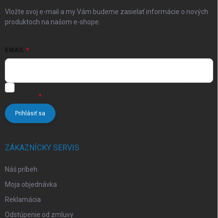
e
Vložte svoj e-mail a my Vám budeme zasielať informácie o nových
produktoch na našom e-shope.
EMAIL
Vložením e-mailu súhlasíte s
podmienkami ochrany osobných
údajov
Prihlásiť sa
ZÁKAZNÍCKY SERVIS
Náš príbeh
Moja objednávka
Reklamácia
Odstúpenie od zmluvy