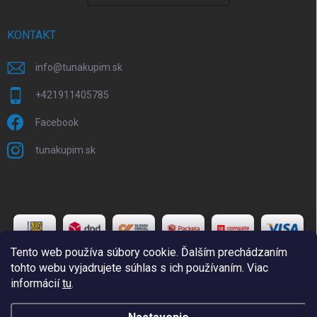
KONTAKT
info
@
tunakupim.sk
+421911405785
Facebook
tunakupim.sk
Tento web používa súbory cookie. Ďalším prechádzaním
tohto webu vyjadrujete súhlas s ich používaním. Viac
informácií
tu
.
Copyright 2026
TuNakupim.sk
. Všetky práva vyhradené.
Upraviť