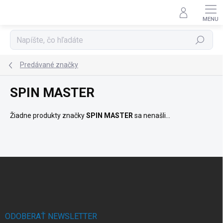
Prejsť
na
obsah
Hľadať
Predávané značky
SPIN MASTER
Žiadne produkty značky
SPIN MASTER
sa nenašli...
Z
á
p
ä
t
i
ODOBERAŤ NEWSLETTER