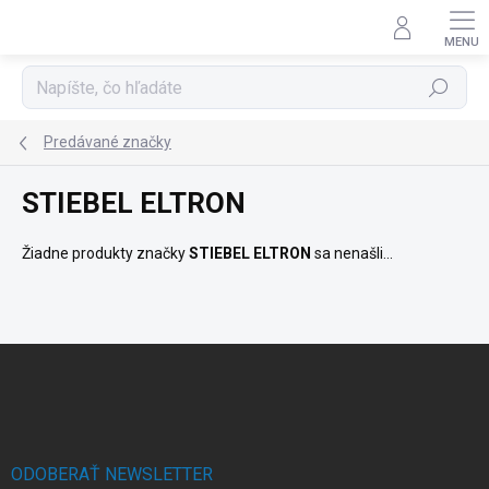
Prejsť
na
obsah
Hľadať
Predávané značky
STIEBEL ELTRON
Žiadne produkty značky
STIEBEL ELTRON
sa nenašli...
Z
á
p
ä
t
i
ODOBERAŤ NEWSLETTER