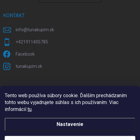
KONTAKT
info
@
tunakupim.sk
+421911405785
Facebook
tunakupim.sk
Tento web používa súbory cookie. Ďalším prechádzaním
tohto webu vyjadrujete súhlas s ich používaním. Viac
informácií
tu
.
Nastavenie
Copyright 2026
TuNakupim.sk
. Všetky práva vyhradené.
Upraviť