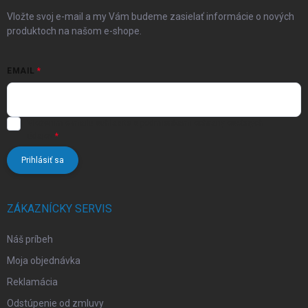
e
Vložte svoj e-mail a my Vám budeme zasielať informácie o nových
produktoch na našom e-shope.
EMAIL
Vložením e-mailu súhlasíte s
podmienkami ochrany osobných
údajov
Prihlásiť sa
ZÁKAZNÍCKY SERVIS
Náš príbeh
Moja objednávka
Reklamácia
Odstúpenie od zmluvy