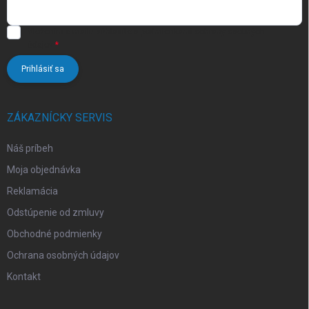
u
Vložením e-mailu súhlasíte s
podmienkami ochrany osobných
údajov
Prihlásiť sa
ZÁKAZNÍCKY SERVIS
Náš príbeh
Moja objednávka
Reklamácia
Odstúpenie od zmluvy
Obchodné podmienky
Ochrana osobných údajov
Kontakt