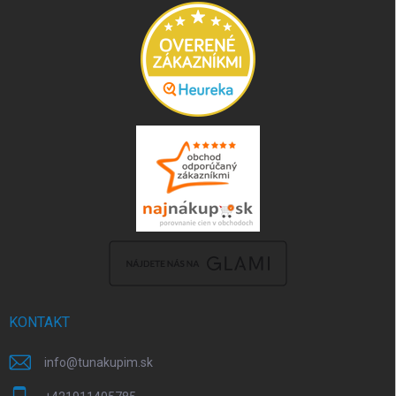
KONTAKT
info
@
tunakupim.sk