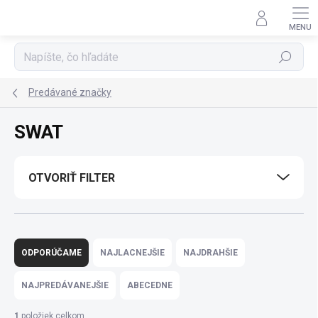
Prejsť
na
obsah
Hľadať
Predávané značky
SWAT
OTVORIŤ FILTER
R
a
ODPORÚČAME
NAJLACNEJŠIE
NAJDRAHŠIE
d
e
NAJPREDÁVANEJŠIE
ABECEDNE
n
i
1
položiek celkom