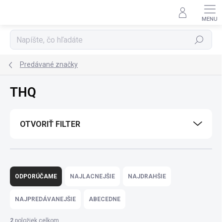
Prejsť
na
obsah
Hľadať
Predávané značky
THQ
OTVORIŤ FILTER
R
a
ODPORÚČAME
NAJLACNEJŠIE
NAJDRAHŠIE
d
e
NAJPREDÁVANEJŠIE
ABECEDNE
n
i
2
položiek celkom