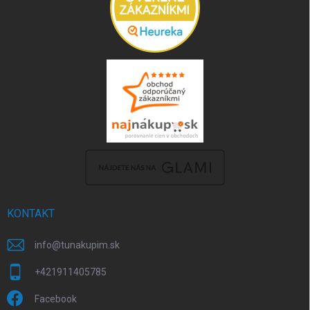
KONTAKT
info
@
tunakupim.sk
+421911405785
Facebook