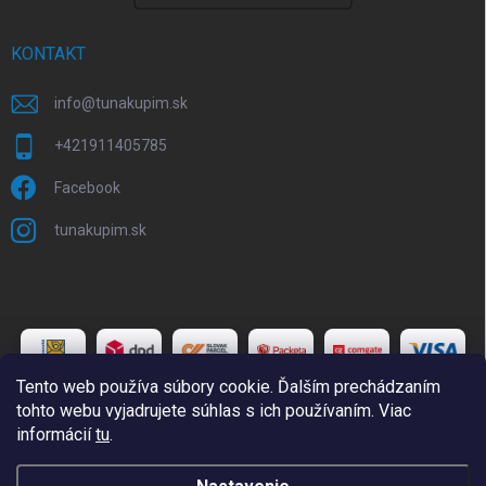
KONTAKT
info
@
tunakupim.sk
+421911405785
Facebook
tunakupim.sk
Tento web používa súbory cookie. Ďalším prechádzaním
tohto webu vyjadrujete súhlas s ich používaním. Viac
informácií
tu
.
Copyright 2026
TuNakupim.sk
. Všetky práva vyhradené.
Upraviť