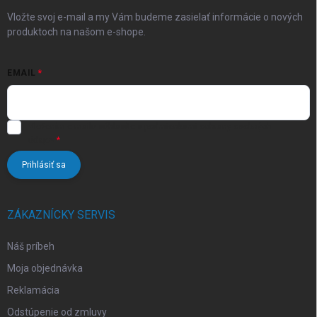
e
Vložte svoj e-mail a my Vám budeme zasielať informácie o nových
produktoch na našom e-shope.
EMAIL
Vložením e-mailu súhlasíte s
podmienkami ochrany osobných
údajov
Prihlásiť sa
ZÁKAZNÍCKY SERVIS
Náš príbeh
Moja objednávka
Reklamácia
Odstúpenie od zmluvy