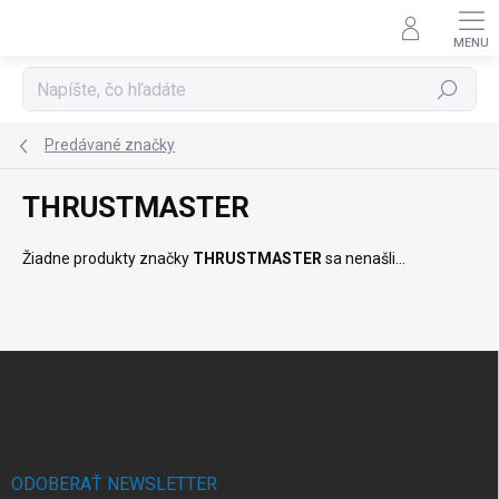
Prejsť
na
obsah
Hľadať
Predávané značky
THRUSTMASTER
Žiadne produkty značky
THRUSTMASTER
sa nenašli...
Z
á
p
ä
t
i
ODOBERAŤ NEWSLETTER