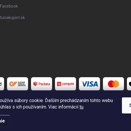
Facebook
tunakupim.sk
oužíva súbory cookie. Ďalším prechádzaním tohto webu
súhlas s ich používaním. Viac informácií
tu
.
é.
Upraviť nastavenie cookies
ie