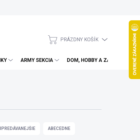
PRÁZDNY KOŠÍK
NÁKUPNÝ
KOŠÍK
IKY
ARMY SEKCIA
DOM, HOBBY A ZÁHRADA
JPREDÁVANEJŠIE
ABECEDNE