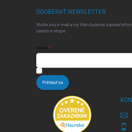
p
ä
ODOBERAŤ NEWSLETTER
t
i
Vložte svoj e-mail a my Vám budeme zasielať info
e
našom e-shope.
EMAIL
Vložením e-mailu súhlasíte s
podmienkami ochrany 
Prihlásiť sa
KON