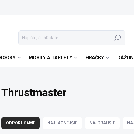
Hľadať
EBOOKY
MOBILY A TABLETY
HRAČKY
DÁŽDN
Thrustmaster
R
a
ODPORÚČAME
NAJLACNEJŠIE
NAJDRAHŠIE
NA
d
e