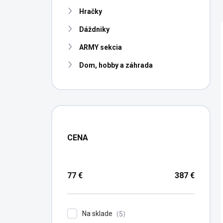
n
Hračky
e
l
Dáždniky
ARMY sekcia
Dom, hobby a záhrada
CENA
77
€
387
€
Na sklade
5