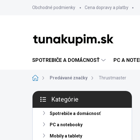
Prejsť
Obchodné podmienky
Cena dopravy a platby
na
obsah
SPOTREBIČE A DOMÁCNOSŤ
PC A NOT
Domov
Predávané značky
Thrustmaster
B
Kategórie
o
Preskočiť
č
kategórie
n
Spotrebiče a domácnosť
ý
PC a notebooky
p
a
Mobily a tablety