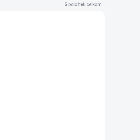
5
položiek celkom
ADOM
SKLADOM
(1 KS)
(1 KS)
T300 RS+T3PA GT Ed
PS4/5 PC
THRUSTMASTER
386,81 €
Do košíka