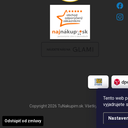
Tento web p
vyjadrujete 
Copyright 2026
TuNakupim.sk
. Všetky práva vyhraden
Nastaven
Odstúpiť od zmluvy