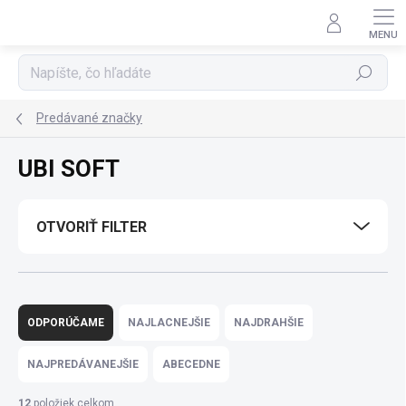
Prejsť
na
obsah
Hľadať
Predávané značky
UBI SOFT
OTVORIŤ FILTER
R
a
ODPORÚČAME
NAJLACNEJŠIE
NAJDRAHŠIE
d
e
NAJPREDÁVANEJŠIE
ABECEDNE
n
i
12
položiek celkom