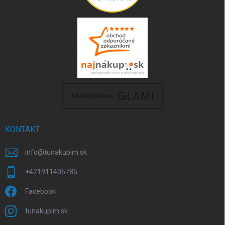
KONTAKT
info
@
tunakupim.sk
+421911405785
Facebook
tunakupim.sk