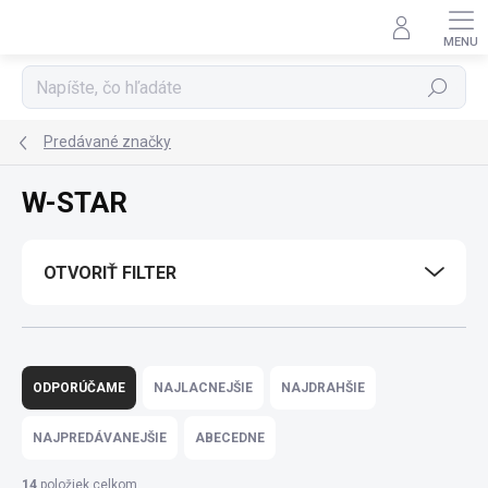
Prejsť
na
obsah
Hľadať
Predávané značky
W-STAR
OTVORIŤ FILTER
R
a
ODPORÚČAME
NAJLACNEJŠIE
NAJDRAHŠIE
d
e
NAJPREDÁVANEJŠIE
ABECEDNE
n
i
14
položiek celkom