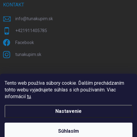
KONTAKT
info
@
tunakupim.sk
+421911405785
Facebook
tunakupim.sk
Tento web používa súbory cookie. Ďalším prechádzaním
tohto webu vyjadrujete súhlas s ich používaním. Viac
informácií
tu
.
Nastavenie
Copyright 2026
TuNakupim.sk
. Všetky práva vyhradené.
Upraviť
nastavenie cookies
Súhlasím