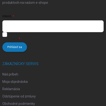
i
produktoch na našom e-shope.
s
u
EMAIL
Vložením e-mailu súhlasíte s
podmienkami ochrany osobných
údajov
Prihlásiť sa
ZÁKAZNÍCKY SERVIS
Náš príbeh
Moja objednávka
Reklamácia
Odstúpenie od zmluvy
Obchodné podmienky