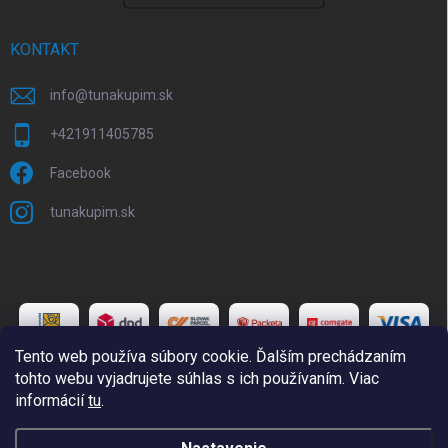
KONTAKT
info
@
tunakupim.sk
+421911405785
Facebook
tunakupim.sk
Tento web používa súbory cookie. Ďalším prechádzaním
tohto webu vyjadrujete súhlas s ich používaním. Viac
informácií
tu
.
Copyright 2026
TuNakupim.sk
. Všetky práva vyhradené.
Upraviť