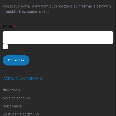
e
Vložte svoj e-mail a my Vám budeme zasielať informácie o nových
produktoch na našom e-shope.
EMAIL
Vložením e-mailu súhlasíte s
podmienkami ochrany osobných
údajov
Prihlásiť sa
ZÁKAZNÍCKY SERVIS
Náš príbeh
Moja objednávka
Reklamácia
Odstúpenie od zmluvy