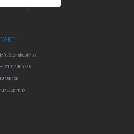
osobných údajov
TAKT
info
@
tunakupim.sk
+421911405785
Facebook
tunakupim.sk