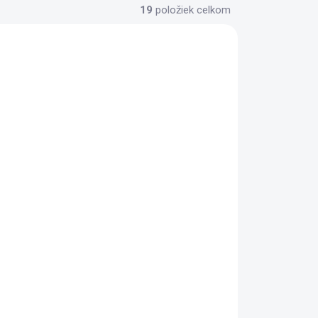
19
položiek celkom
ADOM
SKLADOM
(3 KS)
(2 KS)
Wahl 05640-1016 Ear,
d
Nose & Brow Lithium
17,99 €
Do košíka