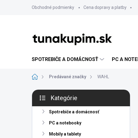
Prejsť
Obchodné podmienky
Cena dopravy a platby
na
obsah
SPOTREBIČE A DOMÁCNOSŤ
PC A NOT
Domov
Predávané značky
WAHL
B
Kategórie
o
Preskočiť
č
kategórie
n
Spotrebiče a domácnosť
ý
PC a notebooky
p
a
Mobily a tablety