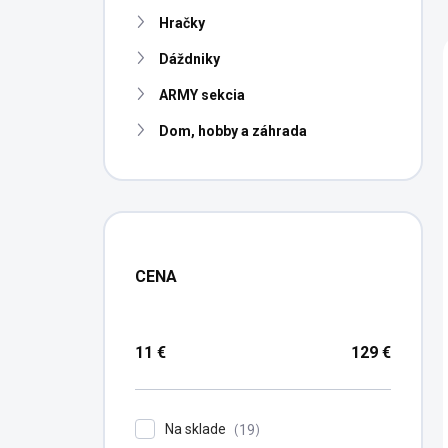
n
Hračky
e
l
Dáždniky
ARMY sekcia
Dom, hobby a záhrada
CENA
11
€
129
€
Na sklade
19