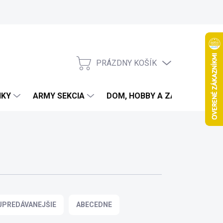
PRÁZDNY KOŠÍK
NÁKUPNÝ
KOŠÍK
IKY
ARMY SEKCIA
DOM, HOBBY A ZÁHRADA
JPREDÁVANEJŠIE
ABECEDNE