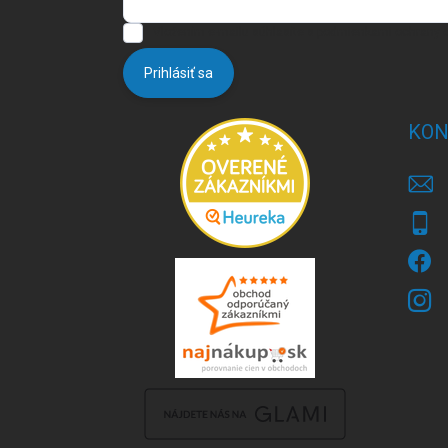
Vložením e-mailu súhlasíte s
podmienkami ochrany 
Prihlásiť sa
KON