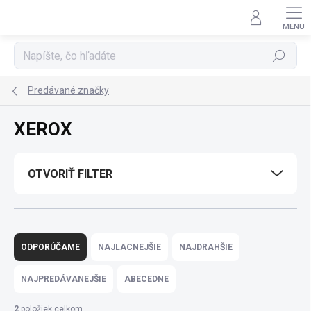
Prejsť
na
obsah
Hľadať
Predávané značky
XEROX
OTVORIŤ FILTER
R
a
ODPORÚČAME
NAJLACNEJŠIE
NAJDRAHŠIE
d
e
NAJPREDÁVANEJŠIE
ABECEDNE
n
i
2
položiek celkom