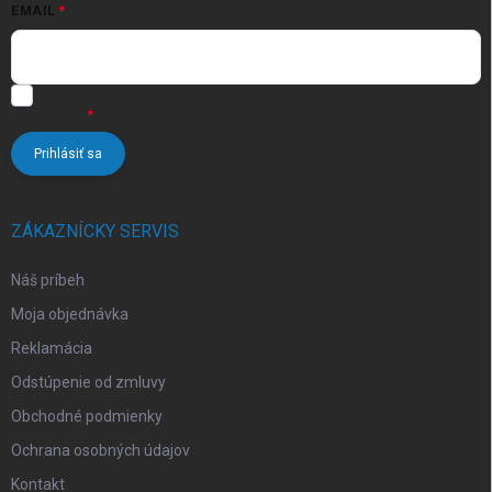
EMAIL
i
s
u
Vložením e-mailu súhlasíte s
podmienkami ochrany osobných
údajov
Prihlásiť sa
ZÁKAZNÍCKY SERVIS
Náš príbeh
Moja objednávka
Reklamácia
Odstúpenie od zmluvy
Obchodné podmienky
Ochrana osobných údajov
Kontakt