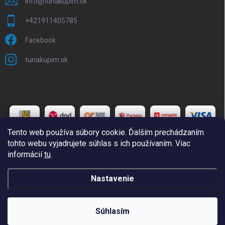
info
@
tunakupim.sk
+421911405785
Facebook
tunakupim.sk
Tento web používa súbory cookie. Ďalším prechádzaním
tohto webu vyjadrujete súhlas s ich používaním. Viac
informácií
tu
.
Copyright 2026
TuNakupim.sk
. Všetky práva vyhradené.
Upraviť
Nastavenie
nastavenie cookies
Vytvoril Shoptet
Súhlasím
Odstúpiť od zmluvy