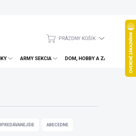
PRÁZDNY KOŠÍK
NÁKUPNÝ
KOŠÍK
IKY
ARMY SEKCIA
DOM, HOBBY A ZÁHRADA
JPREDÁVANEJŠIE
ABECEDNE