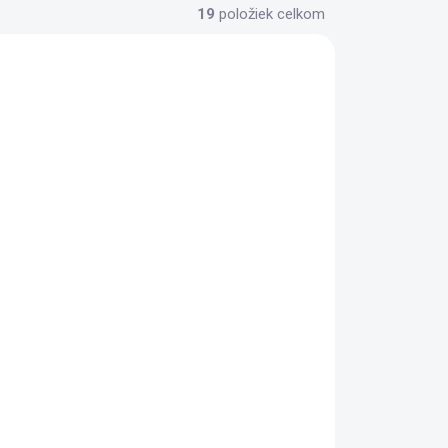
19
položiek celkom
ADOM
SKLADOM
>5 KS)
(>5 KS)
ADATA XPG Herní
,
židle NEXUS, černá
144,81 €
Do košíka