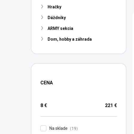
n
Hračky
e
l
Dáždniky
ARMY sekcia
Dom, hobby a záhrada
CENA
8
€
221
€
Na sklade
19