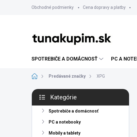
Prejsť
Obchodné podmienky
Cena dopravy a platby
na
obsah
SPOTREBIČE A DOMÁCNOSŤ
PC A NOT
Domov
Predávané značky
XPG
B
Kategórie
o
Preskočiť
č
kategórie
n
Spotrebiče a domácnosť
ý
PC a notebooky
p
a
Mobily a tablety