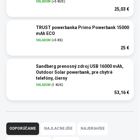
SKLADOM
(>5 KUS)
25,03 €
TRUST powerbanka Primo Powerbank 15000
mAh ECO
SKLADOM
(>5 KS)
25 €
Sandberg prenosný zdroj USB 16000 mAh,
Outdoor Solar powerbank, pre chytré
telefóny, čierny
SKLADOM
(1 KUS)
53,16 €
R
a
ODPORÚČAME
NAJLACNEJŠIE
NAJDRAHŠIE
d