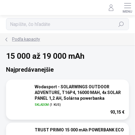
Prejsť
na
obsah
Hľadať
Podľa kapacity
15 000 až 19 000 mAh
Najpredávanejšie
Wodasport - SOLARWINGS OUTDOOR
ADVENTURE, T16P4, 16000 MAH, 4x SOLAR
PANEL 1,2 AH, Solárna powerbanka
SKLADOM
(1 KUS)
93,15 €
TRUST PRIMO 15 000 mAh POWERBANK ECO