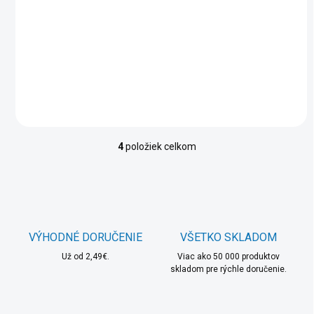
POWERBANK ECO
OUTDOOR
ADVENTURE, T16P4,
25,03 €
93,15 €
16000 MAH, 4x
SOLAR PANEL 1,2
Do košíka
Do košíka
AH, Solárna
powerbanka
4
položiek celkom
O
v
l
á
d
a
c
VÝHODNÉ DORUČENIE
VŠETKO SKLADOM
i
Už od 2,49€.
e
Viac ako 50 000 produktov
skladom pre rýchle doručenie.
p
r
v
k