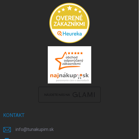
KONTAKT
info
@
tunakupim.sk