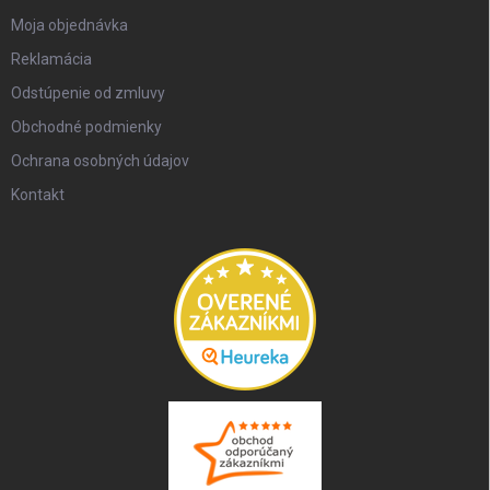
Moja objednávka
Reklamácia
Odstúpenie od zmluvy
Obchodné podmienky
Ochrana osobných údajov
Kontakt