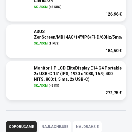
Čierna/2R
SKLADOM
(>5 KUS)
126,96 €
ASUS
ZenScreen/MB14AC/14''/IPS/FHD/60Hz/5ms/Gray
SKLADOM
(1 KUS)
184,50 €
Monitor HP LCD EliteDisplay E14 G4 Portable
2x USB-C 14" (IPS, 1920 x 1080, 16:9, 400
NITS, 800:1, 5 ms, 2x USB-C)
SKLADOM
(>5 KS)
272,75 €
R
a
ODPORÚČAME
NAJLACNEJŠIE
NAJDRAHŠIE