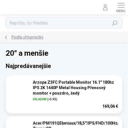
Prejsť
na
obsah
Hľadať
Podľa uhlopriečky
20" a menšie
Najpredávanejšie
Arzopa Z3FC Portable Monitor 16.1" 180hz
IPS 2K 1440P Metal Housing Přenosný
monitor + pouzdro, šedý
SKLADOM
(>5 KS)
169,06 €
Acer/PM191QEbmiuux/18,5''/IPS/FHD/100Hz/7ms