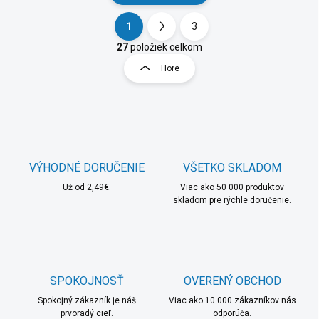
1
3
O
S
v
t
27
položiek celkom
l
r
Hore
á
á
d
n
a
k
c
o
i
e
v
p
a
r
VÝHODNÉ DORUČENIE
VŠETKO SKLADOM
n
v
i
Už od 2,49€.
Viac ako 50 000 produktov
k
skladom pre rýchle doručenie.
e
y
v
ý
p
i
s
SPOKOJNOSŤ
OVERENÝ OBCHOD
u
Spokojný zákazník je náš
Viac ako 10 000 zákazníkov nás
prvoradý cieľ.
odporúča.