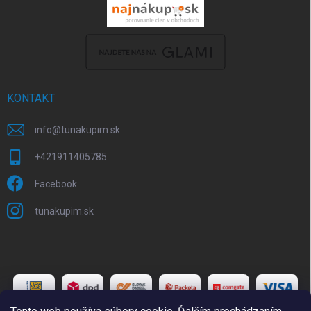
KONTAKT
info
@
tunakupim.sk
+421911405785
Facebook
tunakupim.sk