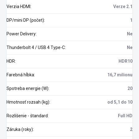
Verzia HDMI
:
Verze 2.1
DP/mini DP (počet)
:
1
Power Delivery
:
Ne
Thunderbolt 4 / USB 4 Type-C
:
Ne
HDR
:
HDR10
Farebná hĺbka
:
16,7 milionu
Spotreba energie (W)
:
20
Hmotnosť rozsah (kg)
:
od 5,1 do 10
Rozlíšenie - štandard
:
Full HD
Záruka (roky)
:
2