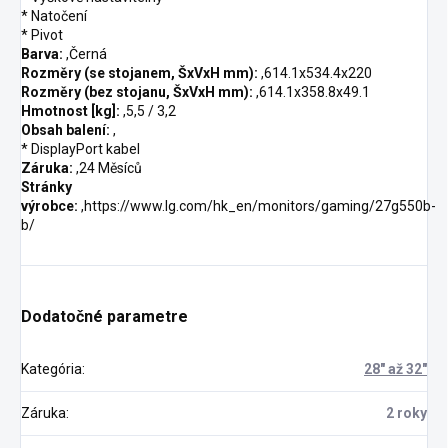
* Natočení
* Pivot
Barva:
,Černá
Rozměry (se stojanem, ŠxVxH mm):
,614.1x534.4x220
Rozměry (bez stojanu, ŠxVxH mm):
,614.1x358.8x49.1
Hmotnost [kg]:
,5,5 / 3,2
Obsah balení:
,
* DisplayPort kabel
Záruka:
,24 Měsíců
Stránky
výrobce:
,https://www.lg.com/hk_en/monitors/gaming/27g550b-
b/
Dodatočné parametre
Kategória
:
28" až 32"
Záruka
:
2 roky