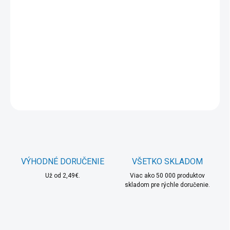
MOŽNOSTI
DORUČENIA
−
+
Pridať do košíka
DETAILNÉ INFORMÁCIE
OPÝTAŤ SA
STRÁŽIŤ
VÝHODNÉ DORUČENIE
VŠETKO SKLADOM
Už od 2,49€.
Viac ako 50 000 produktov
skladom pre rýchle doručenie.