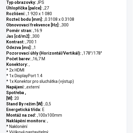
Typ obrazovky:
,IPS
Úhlopříčka [palce]:
,27
Rozlišení:
,1 920 x 1 080
Rozteč bodu [mm]:
,0.3108 x 0.3108
Obnovovací frekvence [Hz]:
,300
Poměr stran:
,16:9
Jas [cd/m2]:
,300
Kontrast:
,700:1
Odezva [ms]:
,1
Pozorovací úhly (Horizontál/Vertikál):
,178°/178°
Počet barev:
,16,7 M
Konektory:
,
* 2x HDMI
* 1x DisplayPort 1.4
* 1x Konektor pro sluchátka (výstup)
Napájení:
,externí
Spotřeba ,
[W]:
20
Stand By režim [W]:
,0,5
Energetická třída:
E
Montáž na zeď:
,100x100mm
Naklápění monitoru:
,
* Naklonění
* Výškově nastavitelný