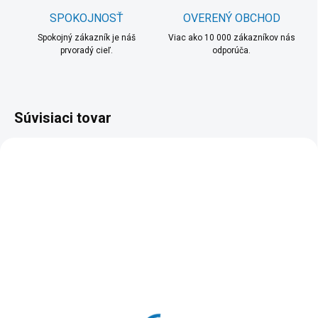
SPOKOJNOSŤ
OVERENÝ OBCHOD
Spokojný zákazník je náš
Viac ako 10 000 zákazníkov nás
prvoradý cieľ.
odporúča.
Súvisiaci tovar
SKLADOM
SKLADOM
(1 KS)
(>5 KUS)
GIGABYTE LCD - 31.5"
Dell
herný monitor G32QC A,
UltraSharp/U2724D/27''