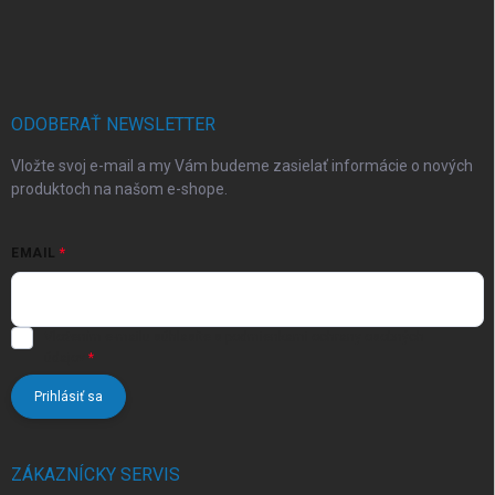
Z
á
p
ä
t
i
ODOBERAŤ NEWSLETTER
e
Vložte svoj e-mail a my Vám budeme zasielať informácie o nových
produktoch na našom e-shope.
EMAIL
Vložením e-mailu súhlasíte s
podmienkami ochrany osobných
údajov
Prihlásiť sa
ZÁKAZNÍCKY SERVIS