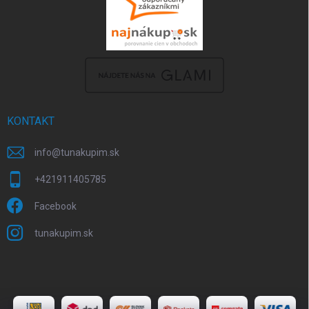
KONTAKT
info
@
tunakupim.sk
+421911405785
Facebook
tunakupim.sk