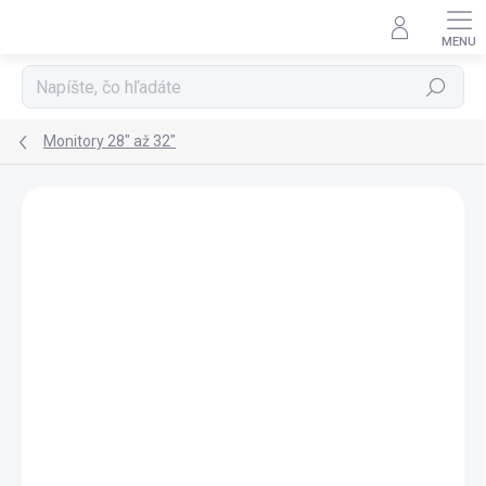
Prejsť
na
obsah
Hľadať
Monitory 28" až 32"
Podrobnosti hodnotenia
Neohodnotené
ZNAČKA:
LG