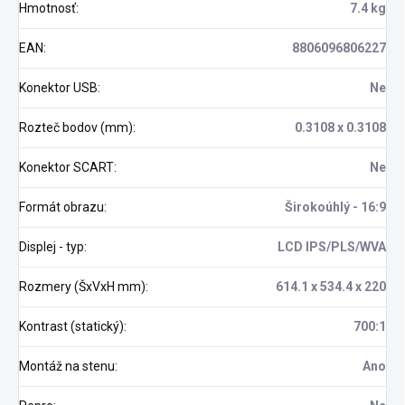
Hmotnosť
:
7.4 kg
EAN
:
8806096806227
Konektor USB
:
Ne
Rozteč bodov (mm)
:
0.3108 x 0.3108
Konektor SCART
:
Ne
Formát obrazu
:
Širokoúhlý - 16:9
Displej - typ
:
LCD IPS/PLS/WVA
Rozmery (ŠxVxH mm)
:
614.1 x 534.4 x 220
Kontrast (statický)
:
700:1
Montáž na stenu
:
Ano