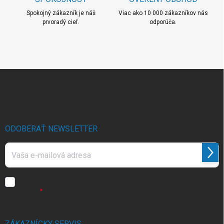
Spokojný zákazník je náš
Viac ako 10 000 zákazníkov nás
prvoradý cieľ.
odporúča.
Z
á
p
ä
t
i
ODOBERAŤ NEWSLETTER
e
Prihl
sa
Vložením e-mailu súhlasíte s
podmienkami ochrany osobných
údajov
ZÁKAZNÍCKY SERVIS