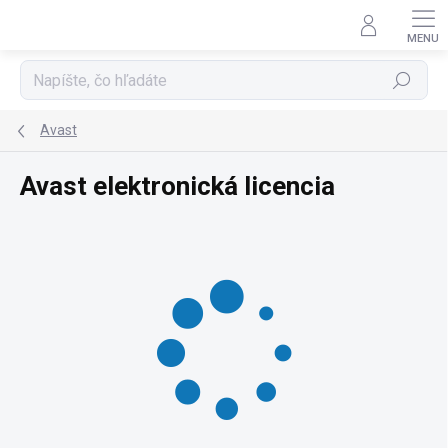
Prejsť
na
obsah
Hľadať
Avast
Avast elektronická licencia