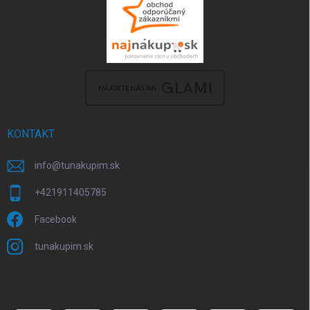
KONTAKT
info
@
tunakupim.sk
+421911405785
Facebook
tunakupim.sk