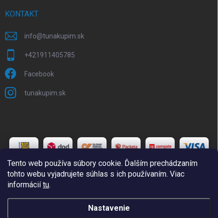
KONTAKT
info
@
tunakupim.sk
+421911405785
Facebook
tunakupim.sk
Tento web používa súbory cookie. Ďalším prechádzaním
tohto webu vyjadrujete súhlas s ich používaním. Viac
informácií
tu
.
Copyright 2026
TuNakupim.sk
. Všetky práva vyhradené.
Upraviť
Nastavenie
nastavenie cookies