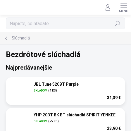
Prejsť
na
obsah
Hľadať
Slúchadlá
Bezdrôtové slúchadlá
Najpredávanejšie
JBL Tune 520BT Purple
SKLADOM
(4 KS)
31,39 €
YHP 20BT BK BT slúchadlá SPIRIT YENKEE
SKLADOM
(>5 KS)
23,90 €