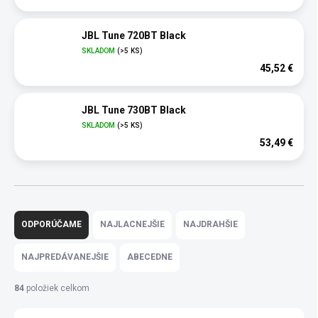
JBL Tune 720BT Black
SKLADOM
(>5 KS)
45,52 €
JBL Tune 730BT Black
SKLADOM
(>5 KS)
53,49 €
R
a
ODPORÚČAME
NAJLACNEJŠIE
NAJDRAHŠIE
d
e
NAJPREDÁVANEJŠIE
ABECEDNE
n
i
84
položiek celkom
e
p