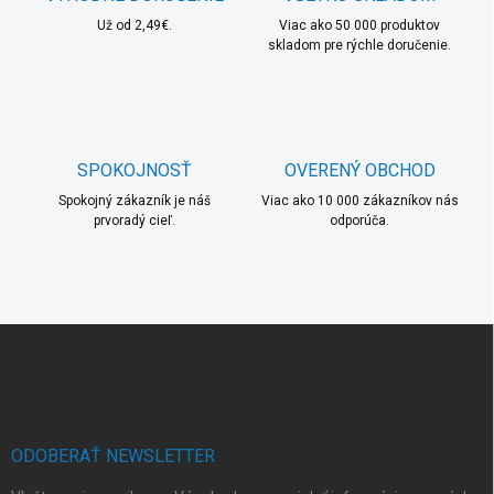
n
v
i
Už od 2,49€.
Viac ako 50 000 produktov
k
skladom pre rýchle doručenie.
e
y
v
ý
p
i
s
SPOKOJNOSŤ
OVERENÝ OBCHOD
u
Spokojný zákazník je náš
Viac ako 10 000 zákazníkov nás
prvoradý cieľ.
odporúča.
Z
á
p
ä
t
i
ODOBERAŤ NEWSLETTER
e