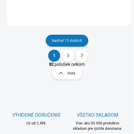
Načítať 12 ďalších
1
7
O
S
v
t
82
položiek celkom
l
r
Hore
á
á
d
n
a
k
c
o
i
e
v
p
a
r
VÝHODNÉ DORUČENIE
VŠETKO SKLADOM
n
v
i
Už od 2,49€.
Viac ako 50 000 produktov
k
skladom pre rýchle doručenie.
e
y