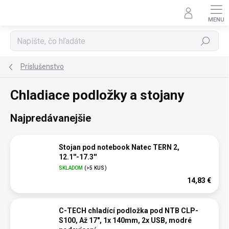
Prejsť
na
obsah
Hľadať
Príslušenstvo
Chladiace podložky a stojany
Najpredávanejšie
Stojan pod notebook Natec TERN 2,
12.1''-17.3''
SKLADOM
(>5 KUS)
14,83 €
C-TECH chladící podložka pod NTB CLP-
S100, Až 17", 1x 140mm, 2x USB, modré