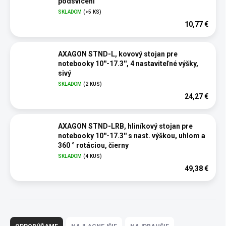
podsvícení
SKLADOM
(>5 KS)
10,77 €
AXAGON STND-L, kovový stojan pre
notebooky 10''-17.3'', 4 nastaviteľné výšky,
sivý
SKLADOM
(2 KUS)
24,27 €
AXAGON STND-LRB, hliníkový stojan pre
notebooky 10''-17.3'' s nast. výškou, uhlom a
360 ° rotáciou, čierny
SKLADOM
(4 KUS)
49,38 €
R
a