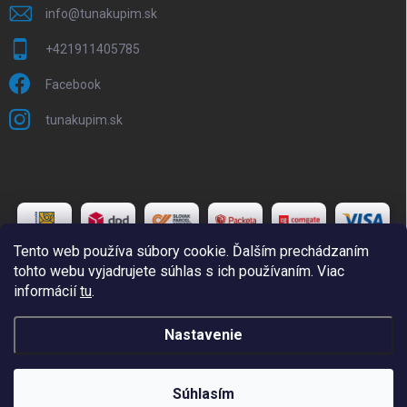
info
@
tunakupim.sk
+421911405785
Facebook
tunakupim.sk
Tento web používa súbory cookie. Ďalším prechádzaním
tohto webu vyjadrujete súhlas s ich používaním. Viac
informácií
tu
.
Copyright 2026
TuNakupim.sk
. Všetky práva vyhradené.
Upraviť
Nastavenie
nastavenie cookies
Vytvoril Shoptet
Súhlasím