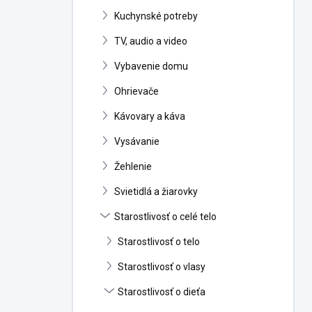
n
Kuchynské potreby
e
l
TV, audio a video
Vybavenie domu
Ohrievače
Kávovary a káva
Vysávanie
Žehlenie
Svietidlá a žiarovky
Starostlivosť o celé telo
Starostlivosť o telo
Starostlivosť o vlasy
Starostlivosť o dieťa