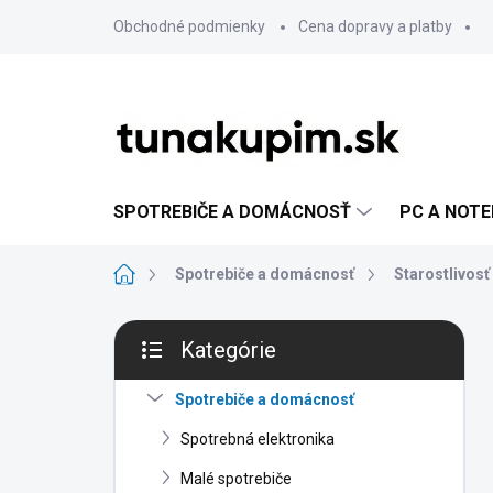
Prejsť
Obchodné podmienky
Cena dopravy a platby
na
obsah
SPOTREBIČE A DOMÁCNOSŤ
PC A NOT
Domov
Spotrebiče a domácnosť
Starostlivosť 
B
Kategórie
o
Preskočiť
č
kategórie
n
Spotrebiče a domácnosť
ý
Spotrebná elektronika
p
a
Malé spotrebiče