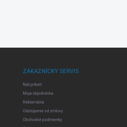
ZÁKAZNÍCKY SERVIS
Náš príbeh
Moja objednávka
Reklamácia
Odstúpenie od zmluvy
Obchodné podmienky