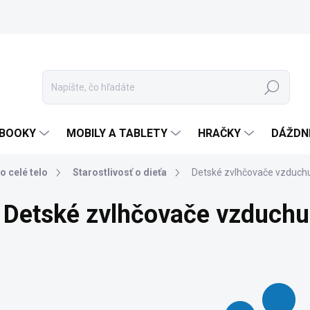
Hľadať
EBOOKY
MOBILY A TABLETY
HRAČKY
DÁŽDN
o celé telo
Starostlivosť o dieťa
Detské zvlhčovače vzduch
Detské zvlhčovače vzduchu