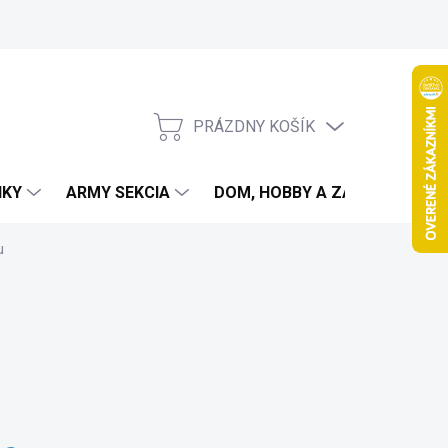
PRÁZDNY KOŠÍK
NÁKUPNÝ
KOŠÍK
IKY
ARMY SEKCIA
DOM, HOBBY A ZÁHRADA
u