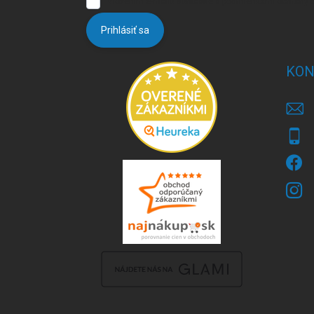
Vložením e-mailu súhlasíte s
podmienkami ochrany 
Prihlásiť sa
KON