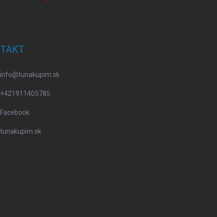
osobných údajov
TAKT
info
@
tunakupim.sk
+421911405785
Facebook
tunakupim.sk