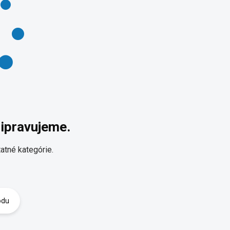
ripravujeme.
atné kategórie.
odu