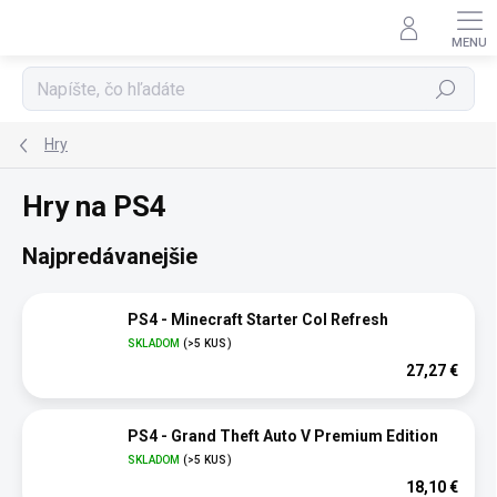
Prejsť
na
obsah
Hľadať
Hry
Hry na PS4
Najpredávanejšie
PS4 - Minecraft Starter Col Refresh
SKLADOM
(>5 KUS)
27,27 €
PS4 - Grand Theft Auto V Premium Edition
SKLADOM
(>5 KUS)
18,10 €