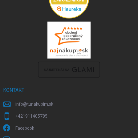
KONTAKT
info
@
tunakupim.sk
+421911405785
Facebook