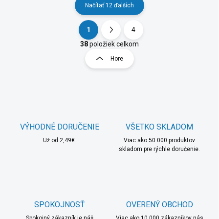
Načítať 12 ďalších
1
4
O
S
v
t
38
položiek celkom
l
r
Hore
á
á
d
n
a
k
c
o
i
e
v
p
a
r
VÝHODNÉ DORUČENIE
VŠETKO SKLADOM
n
v
i
Už od 2,49€.
Viac ako 50 000 produktov
k
skladom pre rýchle doručenie.
e
y
v
ý
p
i
s
SPOKOJNOSŤ
OVERENÝ OBCHOD
u
Spokojný zákazník je náš
Viac ako 10 000 zákazníkov nás