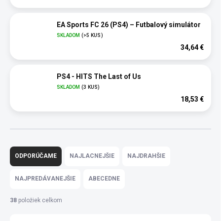
EA Sports FC 26 (PS4) – Futbalový simulátor
SKLADOM
(>5 KUS)
34,64 €
PS4 - HITS The Last of Us
SKLADOM
(3 KUS)
18,53 €
R
a
ODPORÚČAME
NAJLACNEJŠIE
NAJDRAHŠIE
d
e
NAJPREDÁVANEJŠIE
ABECEDNE
n
i
38
položiek celkom
e
p