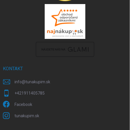
KONTAKT
info
@
tunakupim.sk
+421911405785
Facebook
tunakupim.sk