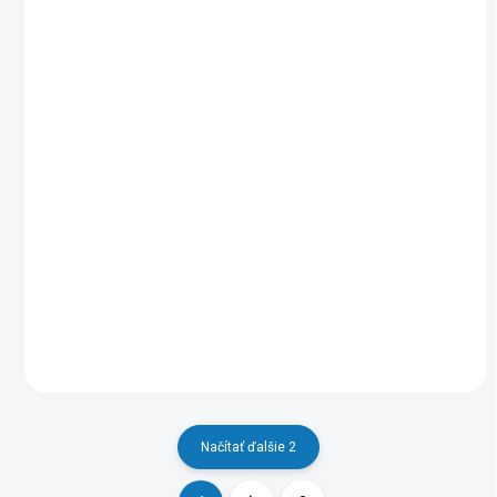
SKLADOM
SKLADOM
(5 KS)
(>5 KS)
Synology paměť 4GB
Synology paměť 4GB
DDR4 pro DS224+,
DDR4 pro DS425+,
DS423+
DS225+
309,71 €
312,43 €
Do košíka
Do košíka
Kapacita pamäte:4 GB
Načítať ďalšie 2