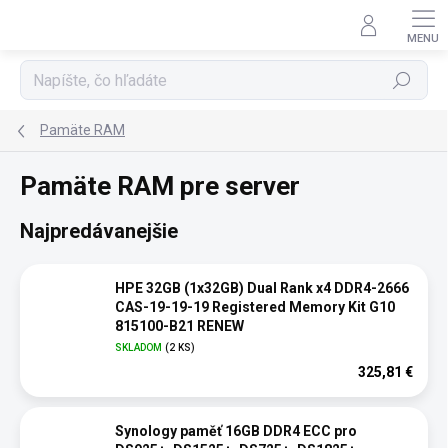
Prejsť
na
obsah
Hľadať
Pamäte RAM
Pamäte RAM pre server
Najpredávanejšie
HPE 32GB (1x32GB) Dual Rank x4 DDR4-2666
CAS-19-19-19 Registered Memory Kit G10
815100-B21 RENEW
SKLADOM
(2 KS)
325,81 €
Synology paměť 16GB DDR4 ECC pro