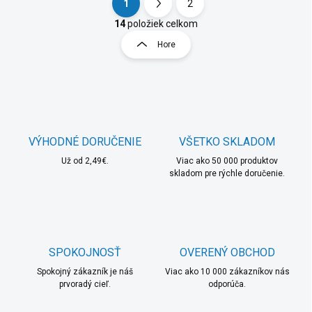
1
2
O
S
v
t
14
položiek celkom
l
r
Hore
á
á
d
n
a
k
c
o
i
e
v
p
a
r
VÝHODNÉ DORUČENIE
VŠETKO SKLADOM
n
v
i
Už od 2,49€.
Viac ako 50 000 produktov
k
skladom pre rýchle doručenie.
e
y
v
ý
p
i
s
SPOKOJNOSŤ
OVERENÝ OBCHOD
u
Spokojný zákazník je náš
Viac ako 10 000 zákazníkov nás
prvoradý cieľ.
odporúča.