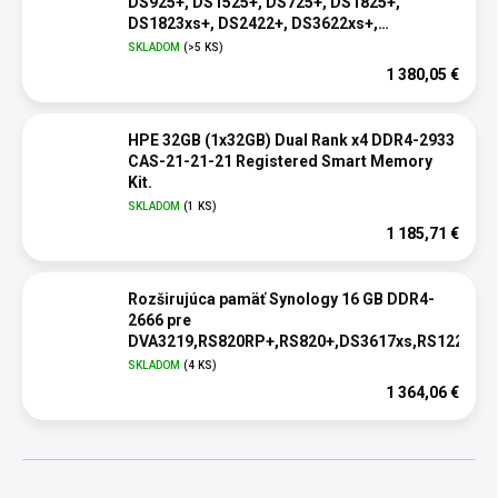
DS925+, DS1525+, DS725+, DS1825+,
DS1823xs+, DS2422+, DS3622xs+,
RS1221+/RP+,RS822+/RP+
SKLADOM
(>5 KS)
1 380,05 €
HPE 32GB (1x32GB) Dual Rank x4 DDR4-2933
CAS-21-21-21 Registered Smart Memory
Kit.
SKLADOM
(1 KS)
1 185,71 €
Rozširujúca pamäť Synology 16 GB DDR4-
2666 pre
DVA3219,RS820RP+,RS820+,DS3617xs,RS1221RP
SKLADOM
(4 KS)
1 364,06 €
R