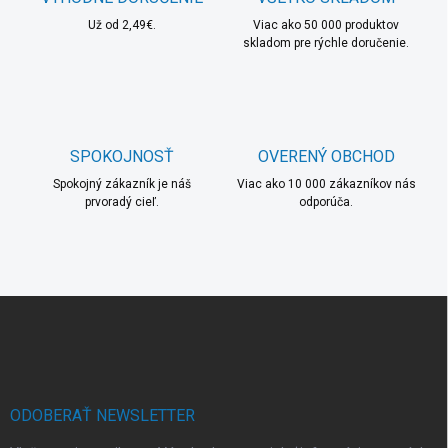
Už od 2,49€.
Viac ako 50 000 produktov
skladom pre rýchle doručenie.
SPOKOJNOSŤ
OVERENÝ OBCHOD
Spokojný zákazník je náš
Viac ako 10 000 zákazníkov nás
prvoradý cieľ.
odporúča.
Z
á
p
ä
t
i
ODOBERAŤ NEWSLETTER
e