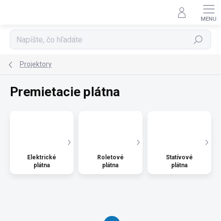
Prejsť
na
obsah
Hľadať
Projektory
Premietacie plátna
Elektrické
Roletové
Statívové
plátna
plátna
plátna