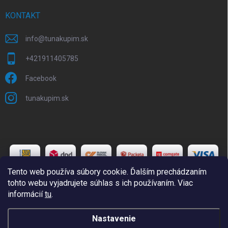
KONTAKT
info
@
tunakupim.sk
+421911405785
Facebook
tunakupim.sk
Tento web používa súbory cookie. Ďalším prechádzaním
tohto webu vyjadrujete súhlas s ich používaním. Viac
informácií
tu
.
Copyright 2026
TuNakupim.sk
. Všetky práva vyhradené.
Upraviť
Nastavenie
nastavenie cookies