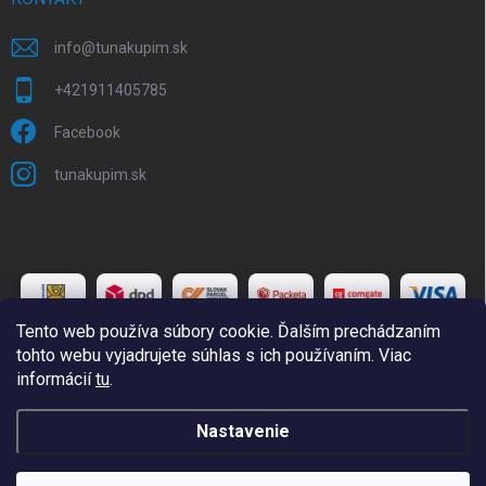
info
@
tunakupim.sk
+421911405785
Facebook
tunakupim.sk
Tento web používa súbory cookie. Ďalším prechádzaním
tohto webu vyjadrujete súhlas s ich používaním. Viac
informácií
tu
.
Copyright 2026
TuNakupim.sk
. Všetky práva vyhradené.
Upraviť
Nastavenie
nastavenie cookies
Vytvoril Shoptet