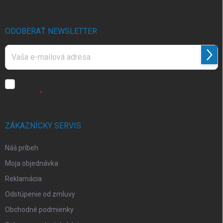
ä
t
i
ODOBERAŤ NEWSLETTER
e
Prihl
sa
Vložením e-mailu súhlasíte s
podmienkami ochrany osobných
údajov
ZÁKAZNÍCKY SERVIS
Náš príbeh
Moja objednávka
Reklamácia
Odstúpenie od zmluvy
Obchodné podmienky