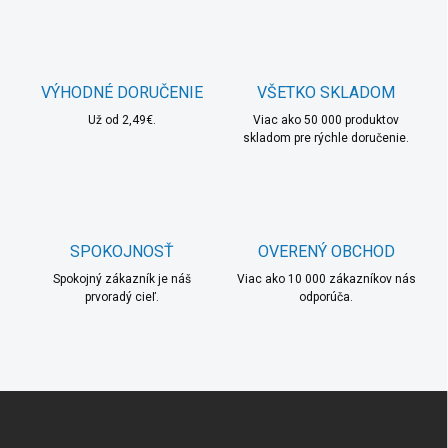
k
c
o
i
e
v
p
a
r
VÝHODNÉ DORUČENIE
VŠETKO SKLADOM
n
v
i
Už od 2,49€.
Viac ako 50 000 produktov
k
skladom pre rýchle doručenie.
e
y
v
ý
p
i
s
SPOKOJNOSŤ
OVERENÝ OBCHOD
u
Spokojný zákazník je náš
Viac ako 10 000 zákazníkov nás
prvoradý cieľ.
odporúča.
Z
á
p