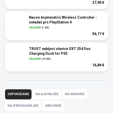
27,90 €
Nacon Asymmetric Wireless Controller -
ovladač pro PlayStation 4
SKLADOM
(1 KS)
56,17 €
TRUST nabíjecí stanice GXT 254 Duo
Charging Dock for PS5
SKLADOM
(>5 KS)
16,84 €
R
a
ODPORÚČAME
NAJLACNEJŠIE
NAJDRAHŠIE
d
e
NAJPREDÁVANEJŠIE
ABECEDNE
n