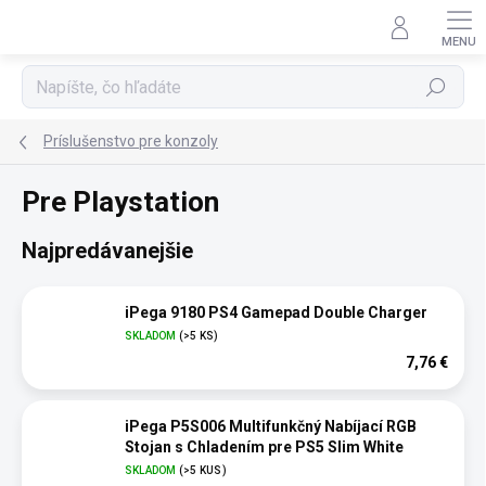
Prejsť
na
obsah
Hľadať
Príslušenstvo pre konzoly
Pre Playstation
Najpredávanejšie
iPega 9180 PS4 Gamepad Double Charger
SKLADOM
(>5 KS)
7,76 €
iPega P5S006 Multifunkčný Nabíjací RGB
Stojan s Chladením pre PS5 Slim White
SKLADOM
(>5 KUS)