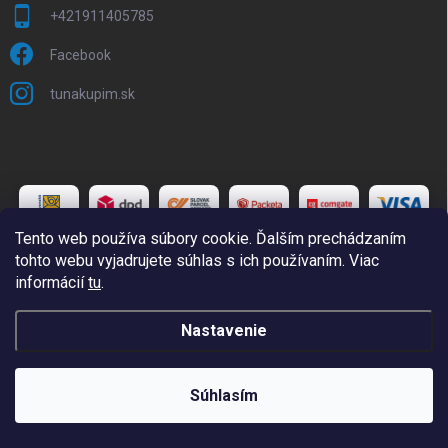
+421911405785
Facebook
tunakupim.sk
Tento web používa súbory cookie. Ďalším prechádzaním
tohto webu vyjadrujete súhlas s ich používaním. Viac
informácií
tu
.
Copyright 2026
TuNakupim.sk
. Všetky práva vyhradené.
Upraviť
Nastavenie
nastavenie cookies
Vytvoril Shoptet
Súhlasím
Odstúpiť od zmluvy