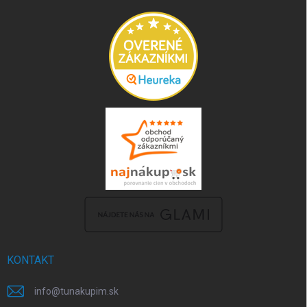
KONTAKT
info
@
tunakupim.sk