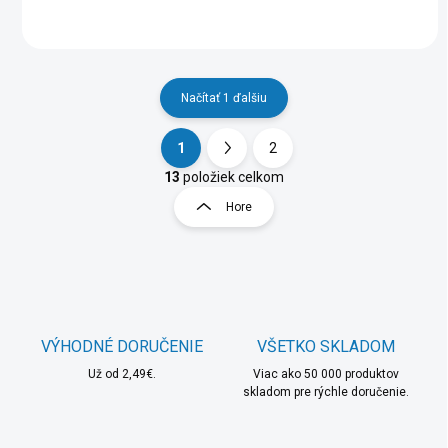
Načítať 1 ďalšiu
1
2
O
S
v
t
13
položiek celkom
l
r
Hore
á
á
d
n
a
k
c
o
i
e
v
p
a
r
VÝHODNÉ DORUČENIE
VŠETKO SKLADOM
n
v
i
Už od 2,49€.
Viac ako 50 000 produktov
k
skladom pre rýchle doručenie.
e
y
v
ý