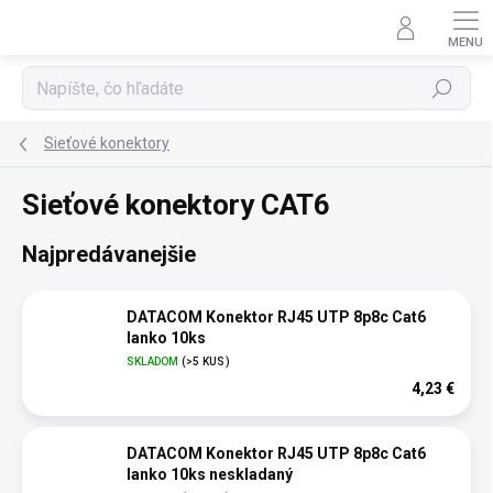
Prejsť
na
obsah
Hľadať
Sieťové konektory
Sieťové konektory CAT6
Najpredávanejšie
DATACOM Konektor RJ45 UTP 8p8c Cat6
lanko 10ks
SKLADOM
(>5 KUS)
4,23 €
DATACOM Konektor RJ45 UTP 8p8c Cat6
lanko 10ks neskladaný