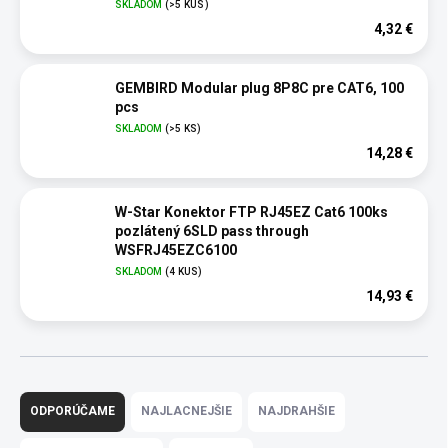
SKLADOM
(>5 KUS)
4,32 €
GEMBIRD Modular plug 8P8C pre CAT6, 100
pcs
SKLADOM
(>5 KS)
14,28 €
W-Star Konektor FTP RJ45EZ Cat6 100ks
pozlátený 6SLD pass through
WSFRJ45EZC6100
SKLADOM
(4 KUS)
14,93 €
R
a
ODPORÚČAME
NAJLACNEJŠIE
NAJDRAHŠIE
d