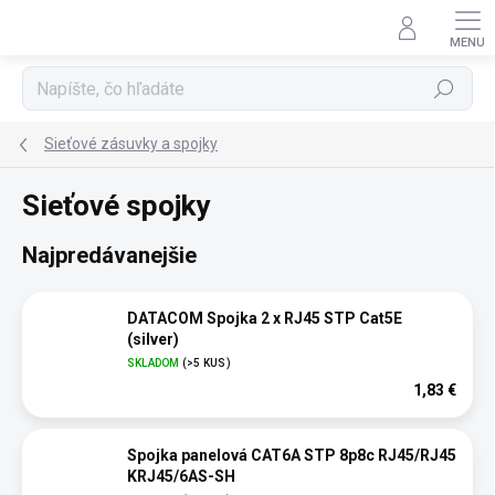
Prejsť
na
obsah
Hľadať
Sieťové zásuvky a spojky
Sieťové spojky
Najpredávanejšie
DATACOM Spojka 2 x RJ45 STP Cat5E
(silver)
SKLADOM
(>5 KUS)
1,83 €
Spojka panelová CAT6A STP 8p8c RJ45/RJ45
KRJ45/6AS-SH