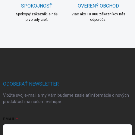
s
SPOKOJNOSŤ
OVERENÝ OBCHOD
u
Spokojný zákazník je náš
Viac ako 10 000 zákazníkov nás
prvoradý cieľ.
odporúča.
Z
á
p
ä
t
i
ODOBERAŤ NEWSLETTER
e
Vložte svoj e-mail a my Vám budeme zasielať informácie o nových
produktoch na našom e-shope.
EMAIL