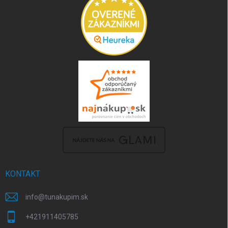
KONTAKT
info
@
tunakupim.sk
+421911405785