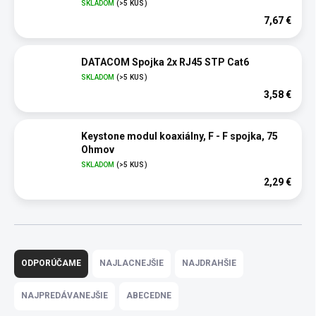
SKLADOM
(>5 KUS)
7,67 €
DATACOM Spojka 2x RJ45 STP Cat6
SKLADOM
(>5 KUS)
3,58 €
Keystone modul koaxiálny, F - F spojka, 75
Ohmov
SKLADOM
(>5 KUS)
2,29 €
R
a
ODPORÚČAME
NAJLACNEJŠIE
NAJDRAHŠIE
d
e
NAJPREDÁVANEJŠIE
ABECEDNE
n