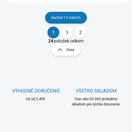
Načítať 12 ďalších
1
2
O
S
v
t
24
položiek celkom
l
r
Hore
á
á
d
n
a
k
c
o
i
e
v
p
a
r
VÝHODNÉ DORUČENIE
VŠETKO SKLADOM
n
v
i
Už od 2,49€.
Viac ako 50 000 produktov
k
skladom pre rýchle doručenie.
e
y
v
ý
p
i