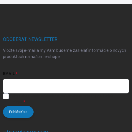
Z
á
p
ä
t
i
ODOBERAŤ NEWSLETTER
e
Vložte svoj e-mail a my Vám budeme zasielať informácie o nových
produktoch na našom e-shope.
EMAIL
Vložením e-mailu súhlasíte s
podmienkami ochrany osobných
údajov
Prihlásiť sa