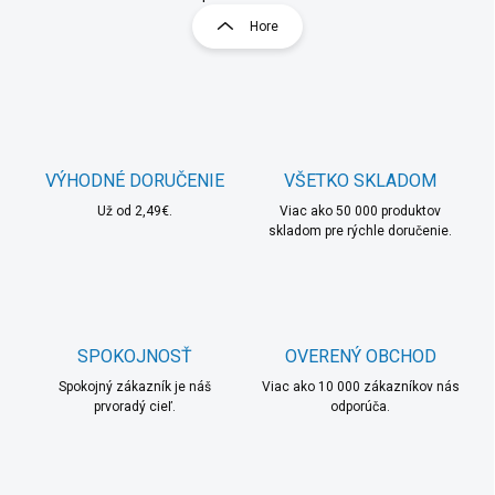
l
r
Hore
á
á
d
n
a
k
c
o
i
e
v
p
a
r
VÝHODNÉ DORUČENIE
VŠETKO SKLADOM
n
v
i
Už od 2,49€.
Viac ako 50 000 produktov
k
skladom pre rýchle doručenie.
e
y
v
ý
p
i
s
SPOKOJNOSŤ
OVERENÝ OBCHOD
u
Spokojný zákazník je náš
Viac ako 10 000 zákazníkov nás
prvoradý cieľ.
odporúča.