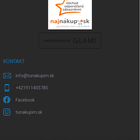
KONTAKT
info
@
tunakupim.sk
+421911405785
Facebook
tunakupim.sk