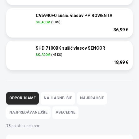
CV5940F0 sušič. vlasov PP ROWENTA
SKLADOM
(1 KS)
36,99 €
SHD 7100BK sušič vlasov SENCOR
SKLADOM
(>5 KS)
18,99 €
R
a
ODPORÚČAME
NAJLACNEJŠIE
NAJDRAHŠIE
d
e
NAJPREDÁVANEJŠIE
ABECEDNE
n
i
75
položiek celkom
e
p