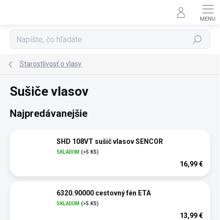
Prejsť
na
obsah
Hľadať
Starostlivosť o vlasy
Sušiče vlasov
Najpredávanejšie
SHD 108VT sušič vlasov SENCOR
SKLADOM
(>5 KS)
16,99 €
6320.90000 cestovný fén ETA
SKLADOM
(>5 KS)
13,99 €