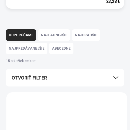
23,28 €
R
a
ODPORÚČAME
NAJLACNEJŠIE
NAJDRAHŠIE
d
e
NAJPREDÁVANEJŠIE
ABECEDNE
n
i
15
položiek celkom
e
p
OTVORIŤ FILTER
r
o
d
V
u
ý
k
p
t
i
o
s
v
p