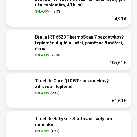
ušní teploměry, 40 kusů
SKLADOM
(>5 KS)
4,90 €
Braun IRT 6520 ThermoScan 7 bezdotykový
teploměr, digitální, ušní, paměť na 9 měření,
černá
SKLADOM
(>5 KS)
105,61 €
TrueLife Care Q10 BT - bezdotykový
zdravotní teploměr
SKLADOM
(2 KS)
61,60 €
TrueLife BabyKit - Startovací sady pro
miminka
SKLADOM
(1 KS)