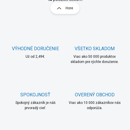
t
l
r
Hore
á
á
d
n
a
k
c
o
i
e
v
p
a
r
VÝHODNÉ DORUČENIE
VŠETKO SKLADOM
n
v
i
Už od 2,49€.
Viac ako 50 000 produktov
k
skladom pre rýchle doručenie.
e
y
v
ý
p
i
s
SPOKOJNOSŤ
OVERENÝ OBCHOD
u
Spokojný zákazník je náš
Viac ako 10 000 zákazníkov nás
prvoradý cieľ.
odporúča.