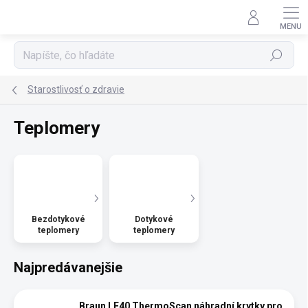
Prejsť
na
obsah
Hľadať
Starostlivosť o zdravie
Teplomery
Bezdotykové
Dotykové
teplomery
teplomery
Najpredávanejšie
Braun LF40 ThermoScan náhradní krytky pro