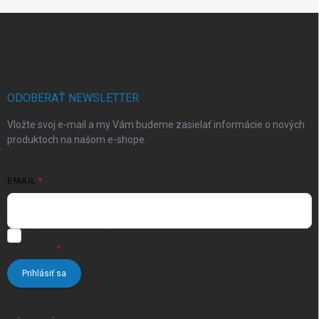
Z
á
p
ä
t
i
ODOBERAŤ NEWSLETTER
e
Vložte svoj e-mail a my Vám budeme zasielať informácie o nových
produktoch na našom e-shope.
EMAIL
Vložením e-mailu súhlasíte s
podmienkami ochrany osobných
údajov
Prihlásiť sa