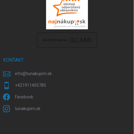
KONTAKT
info
@
tunakupim.sk
+421911405785
Facebook
tunakupim.sk