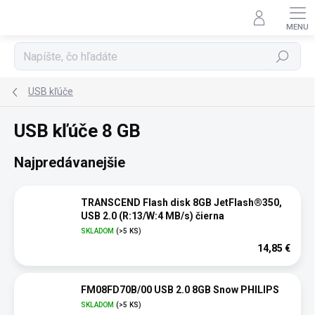
Prejsť
na
obsah
Hľadať
USB kľúče
USB kľúče 8 GB
Najpredávanejšie
TRANSCEND Flash disk 8GB JetFlash®350,
USB 2.0 (R:13/W:4 MB/s) čierna
SKLADOM
(>5 KS)
14,85 €
FM08FD70B/00 USB 2.0 8GB Snow PHILIPS
SKLADOM
(>5 KS)