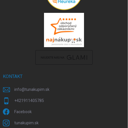
KONTAKT
info
@
tunakupim.sk
+421911405785
Facebook
tunakupim.sk