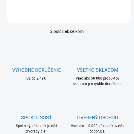
3
položiek celkom
O
v
l
á
d
a
c
VÝHODNÉ DORUČENIE
VŠETKO SKLADOM
i
Už od 2,49€.
e
Viac ako 50 000 produktov
skladom pre rýchle doručenie.
p
r
v
k
y
v
SPOKOJNOSŤ
OVERENÝ OBCHOD
ý
p
Spokojný zákazník je náš
Viac ako 10 000 zákazníkov nás
i
prvoradý cieľ.
odporúča.