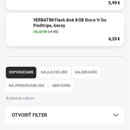
5,99 €
VERBATIM Flash disk 8 GB Store 'n' Go
PinStripe, čierny
SKLADOM
(>5 KS)
6,20 €
R
a
ODPORÚČAME
NAJLACNEJŠIE
NAJDRAHŠIE
d
e
NAJPREDÁVANEJŠIE
ABECEDNE
n
i
3
položiek celkom
e
p
OTVORIŤ FILTER
r
o
d