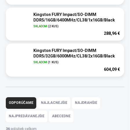
Kingston FURY Impact/SO-DIMM
DDR5/16GB/6400MHz/CL38/1x16GB/Black
SKLADOM
(2 KUS)
288,96 €
Kingston FURY Impact/SO-DIMM
DDR5/32GB/6000MHz/CL38/2x16GB/Black
SKLADOM
(1 KUS)
604,09 €
R
a
ODPORÚČAME
NAJLACNEJŠIE
NAJDRAHŠIE
d
e
NAJPREDÁVANEJŠIE
ABECEDNE
n
i
36
položiek celkom