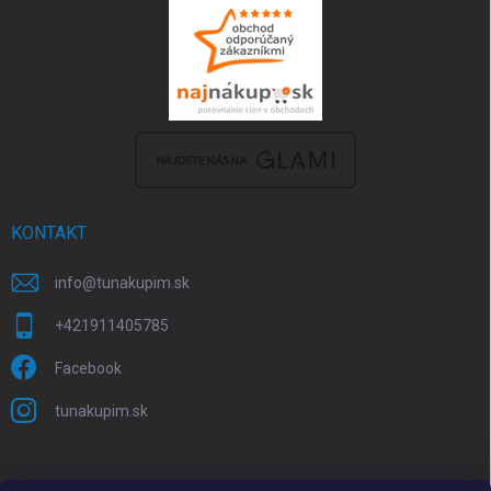
KONTAKT
info
@
tunakupim.sk
+421911405785
Facebook
tunakupim.sk