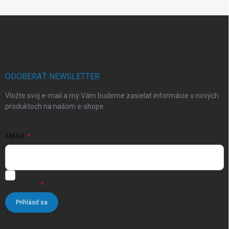
Z
á
p
ä
t
i
ODOBERAŤ NEWSLETTER
e
Vložte svoj e-mail a my Vám budeme zasielať informácie o nových
produktoch na našom e-shope.
EMAIL
Vložením e-mailu súhlasíte s
podmienkami ochrany osobných
údajov
Prihlásiť sa