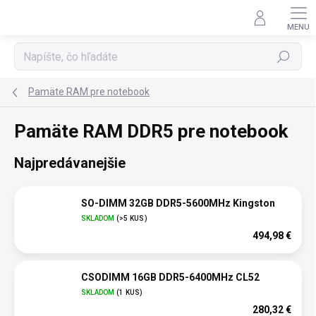
Prejsť
na
obsah
Hľadať
Pamäte RAM pre notebook
Pamäte RAM DDR5 pre notebook
Najpredávanejšie
SO-DIMM 32GB DDR5-5600MHz Kingston
SKLADOM
(>5 KUS)
494,98 €
CSODIMM 16GB DDR5-6400MHz CL52
SKLADOM
(1 KUS)
280,32 €