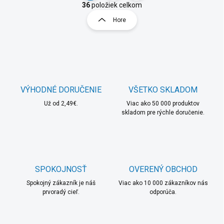
v
t
36
položiek celkom
l
r
Hore
á
á
d
n
a
k
c
o
i
e
v
p
a
r
VÝHODNÉ DORUČENIE
VŠETKO SKLADOM
n
v
i
Už od 2,49€.
Viac ako 50 000 produktov
k
skladom pre rýchle doručenie.
e
y
v
ý
p
i
s
SPOKOJNOSŤ
OVERENÝ OBCHOD
u
Spokojný zákazník je náš
Viac ako 10 000 zákazníkov nás
prvoradý cieľ.
odporúča.